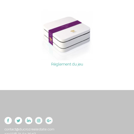
Règlement du jeu
contact@ducrozrealestate.com
+33 (0)6 21 04 29 57