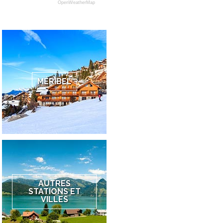
OpenWeatherMap
MÉRIBEL
AUTRES
STATIONS ET
VILLES