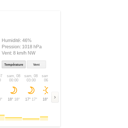
Humidité:
46%
Pression:
1018 hPa
Vent:
8 km/h NW
Température
Vent
07
sam, 08
sam, 08
sam, 08
sam, 08
sam, 08
sam, 08
sam, 08
0
00:00
03:00
06:00
09:00
12:00
15:00
18:00
0°
18°
18°
17°
17°
18°
18°
24°
24°
29°
29°
30°
30°
26°
26°