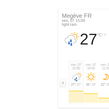
Megève FR
ven, 07 15:00
light rain
27
|
°C
°F
ven, 07
ven, 07
ven, 
15:00
18:00
21:0
27°
27°
26°
24°
22°
2