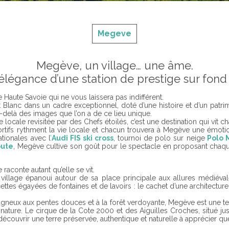
Megeve
Megève, un village… une âme.
’élégance d’une station de prestige sur fond
 Haute Savoie qui ne vous laissera pas indifférent.
Blanc dans un cadre exceptionnel, doté d’une histoire et d’un pa
delà des images que l’on a de ce lieu unique.
ocale revisitée par des Chefs étoilés, c’est une destination qui vit c
tifs rythment la vie locale et chacun trouvera à Megève une émotion
ationales avec l
’
Audi FIS ski cross
, tournoi de polo sur neige
Polo 
oute
, Megève cultive son goût pour le spectacle en proposant chaq
raconte autant qu’elle se vit.
i village épanoui autour de sa place principale aux allures médiéval
acettes égayées de fontaines et de lavoirs : le cachet d’une architect
gneux aux pentes douces et à la forêt verdoyante, Megève est une terr
ture. Le cirque de la Cote 2000 et des Aiguilles Croches, situé jus
couvrir une terre préservée, authentique et naturelle à apprécier quel