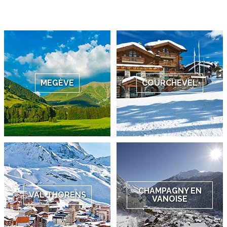
MEGÈVE
COURCHEVEL
CHAMPAGNY EN
VAL THORENS
VANOISE