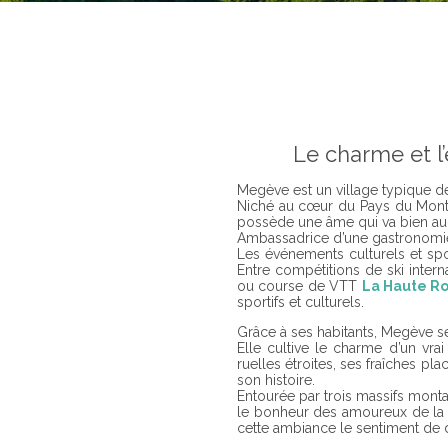
Le charme et l
Megève est un village typique de
Niché au cœur du Pays du Mont 
possède une âme qui va bien au-
Ambassadrice d’une gastronomie l
Les événements culturels et spor
Entre compétitions de ski intern
ou course de VTT
La Haute R
sportifs et culturels.
Grâce à ses habitants, Megève se 
Elle cultive le charme d’un vra
ruelles étroites, ses fraîches pl
son histoire.
Entourée par trois massifs monta
le bonheur des amoureux de la na
cette ambiance le sentiment de dé