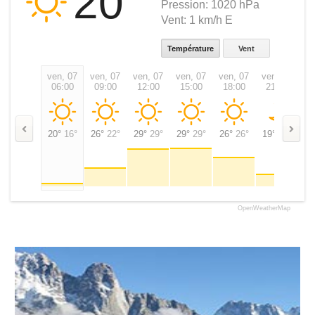
20
Pression:
1020 hPa
Vent:
1 km/h E
Température
Vent
ven, 07
ven, 07
ven, 07
ven, 07
ven, 07
ven, 07
sa
06:00
09:00
12:00
15:00
18:00
21:00
0
20°
16°
26°
22°
29°
29°
29°
29°
26°
26°
19°
19°
19
OpenWeatherMap