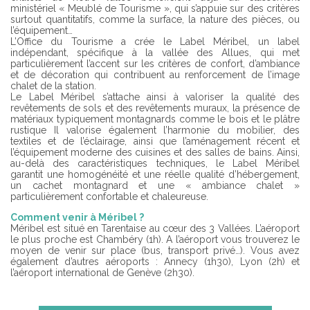
ministériel « Meublé de Tourisme », qui s’appuie sur des critères
surtout quantitatifs, comme la surface, la nature des pièces, ou
l’équipement…
L’Office du Tourisme a crée le Label Méribel, un label
indépendant, spécifique à la vallée des Allues, qui met
particulièrement l’accent sur les critères de confort, d’ambiance
et de décoration qui contribuent au renforcement de l’image
chalet de la station.
Le Label Méribel s’attache ainsi à valoriser la qualité des
revêtements de sols et des revêtements muraux, la présence de
matériaux typiquement montagnards comme le bois et le plâtre
rustique Il valorise également l’harmonie du mobilier, des
textiles et de l’éclairage, ainsi que l’aménagement récent et
l’équipement moderne des cuisines et des salles de bains. Ainsi,
au-delà des caractéristiques techniques, le Label Méribel
garantit une homogénéité et une réelle qualité d’hébergement,
un cachet montagnard et une « ambiance chalet »
particulièrement confortable et chaleureuse.
Comment venir à Méribel ?
Méribel est situé en Tarentaise au cœur des 3 Vallées. L’aéroport
le plus proche est Chambéry (1h). A l’aéroport vous trouverez le
moyen de venir sur place (bus, transport privé…). Vous avez
également d’autres aéroports : Annecy (1h30), Lyon (2h) et
l’aéroport international de Genève (2h30).