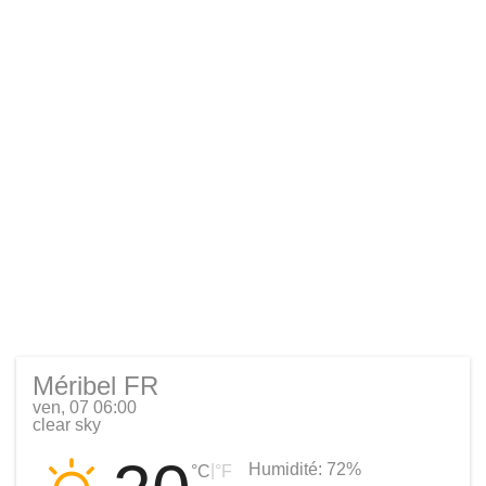
Méribel FR
ven, 07 06:00
clear sky
Humidité:
72%
|
°C
°F